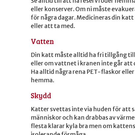
Se alltid till att ha reservfoder he
eller konserver. Om ni måste evakuera
för några dagar. Medicineras din katt
eller att ta med.
Vatten
Din katt måste alltid ha fri tillgång 
eller om vattnet i kranen inte går att 
Ha alltid några rena PET-flaskor ell
hemma.
Skydd
Katter svettas inte via huden för att
människor och kan drabbas av värmes
flesta klarar kyla bra men om kattens p
isolerande förmåga.