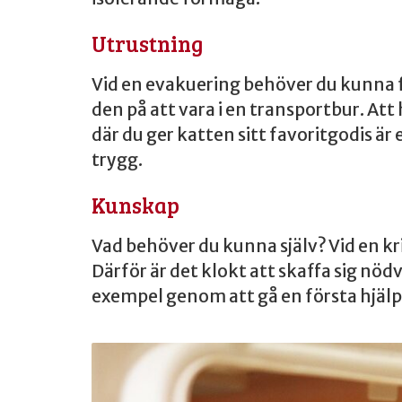
Utrustning
Vid en evakuering behöver du kunna fö
den på att vara i en transportbur. A
där du ger katten sitt favoritgodis är 
trygg.
Kunskap
Vad behöver du kunna själv? Vid en kri
Därför är det klokt att skaffa sig nöd
exempel genom att gå en första hjälpe