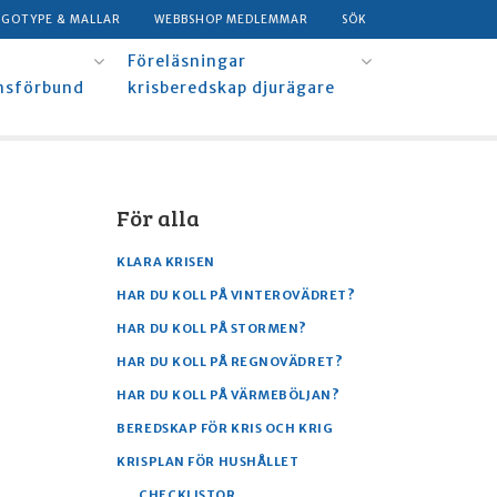
OGOTYPE & MALLAR
WEBBSHOP MEDLEMMAR
SÖK
Föreläsningar
msförbund
krisberedskap djurägare
För alla
KLARA KRISEN
HAR DU KOLL PÅ VINTEROVÄDRET?
HAR DU KOLL PÅ STORMEN?
HAR DU KOLL PÅ REGNOVÄDRET?
HAR DU KOLL PÅ VÄRMEBÖLJAN?
BEREDSKAP FÖR KRIS OCH KRIG
KRISPLAN FÖR HUSHÅLLET
CHECKLISTOR