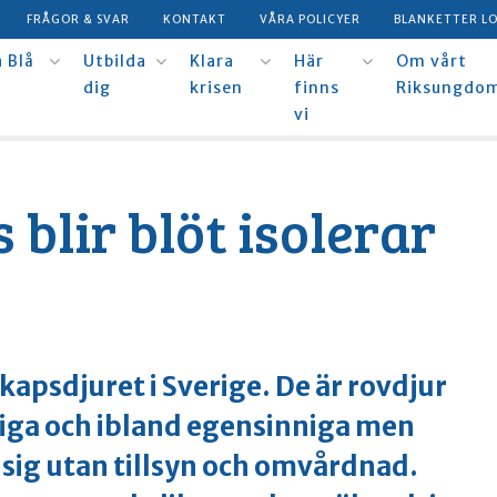
FRÅGOR & SVAR
KONTAKT
VÅRA POLICYER
BLANKETTER L
 Blå
Utbilda
Klara
Här
Om vårt
dig
krisen
finns
Riksungdo
vi
 blir blöt isolerar
kapsdjuret i Sverige. De är rovdjur
diga och ibland egensinniga men
r sig utan tillsyn och omvårdnad.