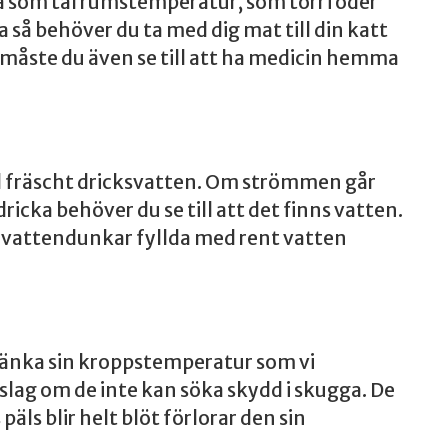
mma som tål rumstemperatur, som torrfoder
 så behöver du ta med dig mat till din katt
 måste du även se till att ha medicin hemma
till fräscht dricksvatten. Om strömmen går
dricka behöver du se till att det finns vatten.
er vattendunkar fyllda med rent vatten
 sänka sin kroppstemperatur som vi
lag om de inte kan söka skydd i skugga. De
äls blir helt blöt förlorar den sin