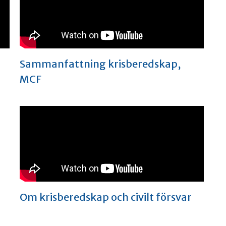
Sammanfattning krisberedskap,
MCF
Om krisberedskap och civilt försvar