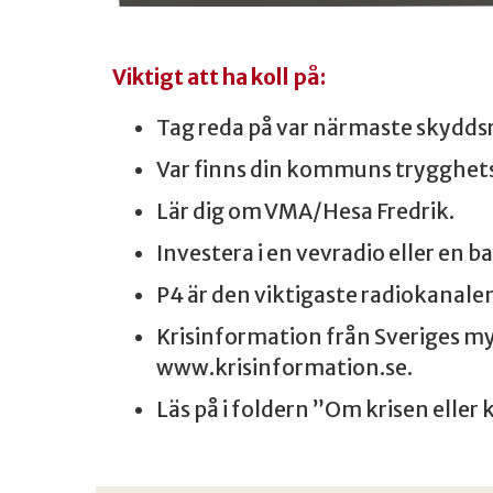
Viktigt att ha koll på:
Tag reda på var närmaste skydds
Var finns din kommuns trygghe
Lär dig om VMA/Hesa Fredrik.
Investera i en vevradio eller en b
P4 är den viktigaste radiokanalen 
Krisinformation från Sveriges m
www.krisinformation.se.
Läs på i foldern ”Om krisen eller