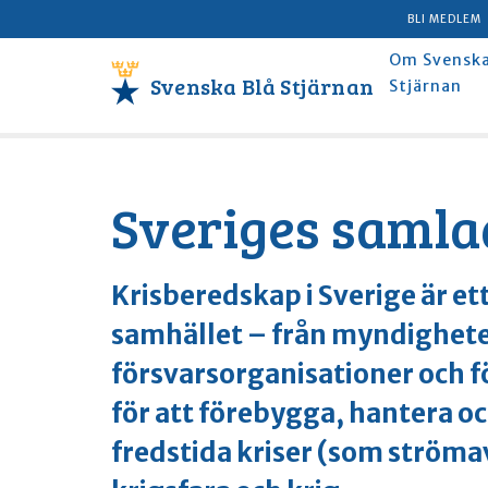
BLI MEDLEM
Om Svenska
Svenska Blå Stjärnan
Stjärnan
Sveriges samla
Krisberedskap i Sverige är e
samhället – från myndigheter
försvarsorganisationer och f
för att förebygga, hantera oc
fredstida kriser (som ströma