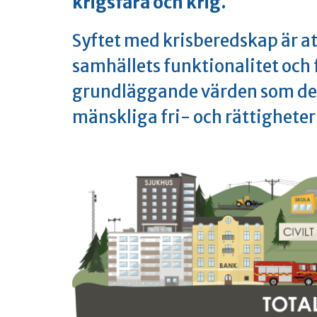
krigsfara och krig.
Syftet med krisberedskap är at
samhällets funktionalitet och
grundläggande värden som dem
mänskliga fri- och rättigheter