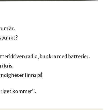
rum är.
tspunkt?
atteridriven radio, bunkra med batterier.
i kris.
yndigheter finns på
 kriget kommer”.