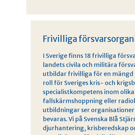
Frivilliga försvarsorgan
I Sverige finns 18 frivilliga förs
landets civila och militära förs
utbildar frivilliga för en mängd
roll för Sveriges kris- och krig
specialistkompetens inom olik
fallskärmshoppning eller radi
utbildningar ser organisationer
bevaras. Vi på Svenska Blå Stj
djurhantering, krisberedskap o