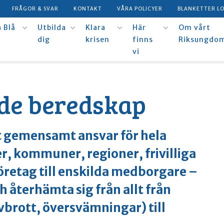
FRÅGOR & SVAR
KONTAKT
VÅRA POLICYER
BLANKETTER L
 Blå
Utbilda
Klara
Här
Om vårt
dig
krisen
finns
Riksungdo
vi
de beredskap
tt gemensamt ansvar för hela
, kommuner, regioner, frivilliga
öretag till enskilda medborgare –
h återhämta sig från allt från
vbrott, översvämningar) till