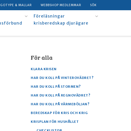
OGOTYPE & MALLAR
WEBBSHOP MEDLEMMAR
SÖK
Föreläsningar
msförbund
krisberedskap djurägare
För alla
KLARA KRISEN
HAR DU KOLL PÅ VINTEROVÄDRET?
HAR DU KOLL PÅ STORMEN?
HAR DU KOLL PÅ REGNOVÄDRET?
HAR DU KOLL PÅ VÄRMEBÖLJAN?
BEREDSKAP FÖR KRIS OCH KRIG
KRISPLAN FÖR HUSHÅLLET
CHECKLISTOR