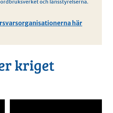
 Jordbruksverket och länsstyrelserna.
försvarsorganisationerna här
er kriget