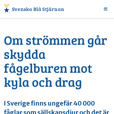
Svenska Blå Stjärnan
Växl
meny
Om strömmen går
skydda
fågelburen mot
kyla och drag
I Sverige finns ungefär 40 000
fåglar som sällskapsdjur och det är