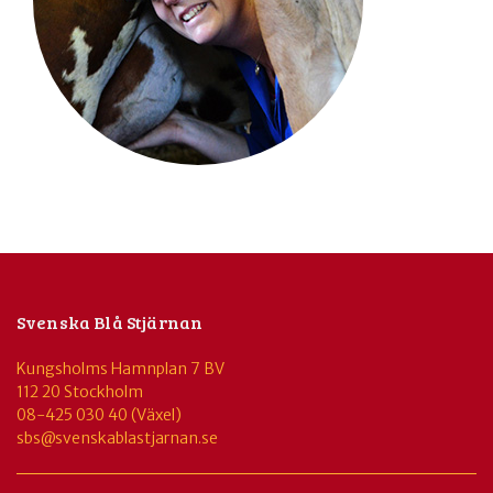
Svenska Blå Stjärnan
Kungsholms Hamnplan 7 BV
112 20 Stockholm
08-425 030 40 (Växel)
sbs@svenskablastjarnan.se