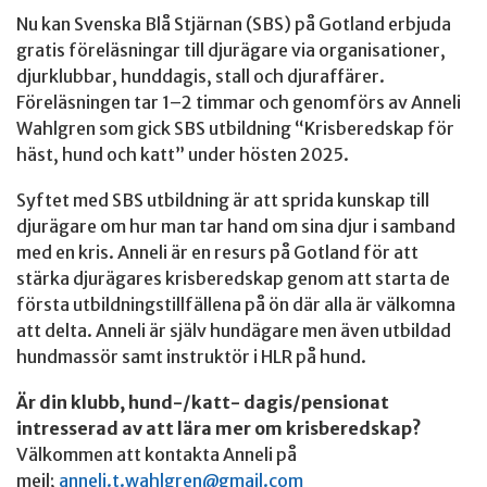
Nu kan Svenska Blå Stjärnan (SBS) på Gotland erbjuda
gratis föreläsningar till djurägare via organisationer,
djurklubbar, hunddagis, stall och djuraffärer.
Föreläsningen tar 1–2 timmar och genomförs av Anneli
Wahlgren som gick SBS utbildning “Krisberedskap för
häst, hund och katt” under hösten 2025.
Syftet med SBS utbildning är att sprida kunskap till
djurägare om hur man tar hand om sina djur i samband
med en kris. Anneli är en resurs på Gotland för att
stärka djurägares krisberedskap genom att starta de
första utbildningstillfällena på ön där alla är välkomna
att delta. Anneli är själv hundägare men även utbildad
hundmassör samt instruktör i HLR på hund.
Är din klubb, hund-/katt- dagis/pensionat
intresserad av att lära mer om krisberedskap?
Välkommen att kontakta Anneli på
mejl;
anneli.t.wahlgren@gmail.com