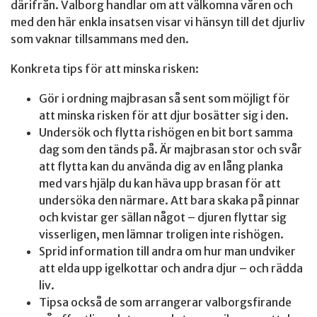
därifrån. Valborg handlar om att välkomna våren och
med den här enkla insatsen visar vi hänsyn till det djurliv
som vaknar tillsammans med den.
Konkreta tips för att minska risken:
Gör i ordning majbrasan så sent som möjligt för
att minska risken för att djur bosätter sig i den.
Undersök och flytta rishögen en bit bort samma
dag som den tänds på. Är majbrasan stor och svår
att flytta kan du använda dig av en lång planka
med vars hjälp du kan häva upp brasan för att
undersöka den närmare. Att bara skaka på pinnar
och kvistar ger sällan något – djuren flyttar sig
visserligen, men lämnar troligen inte rishögen.
Sprid information till andra om hur man undviker
att elda upp igelkottar och andra djur – och rädda
liv.
Tipsa också de som arrangerar valborgsfirande