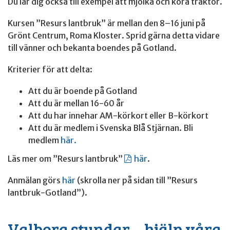
Du lär dig också till exempel att mjölka och köra traktor.
Kursen ”Resurs lantbruk” är mellan den 8–16 juni på
Grönt Centrum, Roma Kloster. Sprid gärna detta vidare
till vänner och bekanta boendes på Gotland.
Kriterier för att delta:
Att du är boende på Gotland
Att du är mellan 16-60 år
Att du har innehar AM-körkort eller B-körkort
Att du är medlem i Svenska Blå Stjärnan. Bli
medlem
här.
Läs mer om ”Resurs lantbruk”
här
.
Anmälan görs
här
(skrolla ner på sidan till ”Resurs
lantbruk-Gotland”).
Valborg stundar – hjälp våra