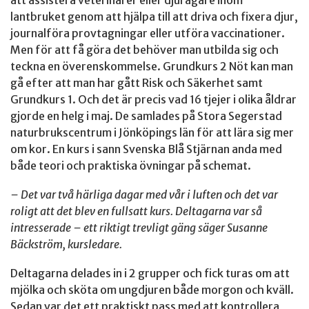
att assistera veterinärer eller djurägare inom
lantbruket genom att hjälpa till att driva och fixera djur,
journalföra provtagningar eller utföra vaccinationer.
Men för att få göra det behöver man utbilda sig och
teckna en överenskommelse. Grundkurs 2 Nöt kan man
gå efter att man har gått Risk och Säkerhet samt
Grundkurs 1. Och det är precis vad 16 tjejer i olika åldrar
gjorde en helg i maj. De samlades på Stora Segerstad
naturbrukscentrum i Jönköpings län för att lära sig mer
om kor. En kurs i sann Svenska Blå Stjärnan anda med
både teori och praktiska övningar på schemat.
– Det var två härliga dagar med vår i luften och det var
roligt att det blev en fullsatt kurs. Deltagarna var så
intresserade – ett riktigt trevligt gäng säger Susanne
Bäckström, kursledare.
Deltagarna delades in i 2 grupper och fick turas om att
mjölka och sköta om ungdjuren både morgon och kväll.
Sedan var det ett praktiskt pass med att kontrollera