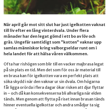
När april går mot sitt slut har just igelkotten vaknat
till liv efter en lång vinterdvala. Under flera
månader har den legat gömd i ett bo av löv och
gräs. Ungefär samtidigt som ”kotten” vaknar upp
samlas människor kring valborgseldar runt om i
hela landet för att hälsa våren välkommen.
Ofta har rishögen som blir till en vacker majbrasa legat
på sin plats en tid. Men det som för oss är material till
en brasa kan för igelkotten vara en perfekt plats att
söka skydd i när den vaknar ur sin dvala. Om högarna
får ligga orörda i flera dagar ökar risken att djur flyttar
in – och då kan konsekvenserna bli allvarliga när elden
tänds. Men genom att flytta på riset innan brasan tänds
hinner eventuella igelkottar och andra smådjur ta sig