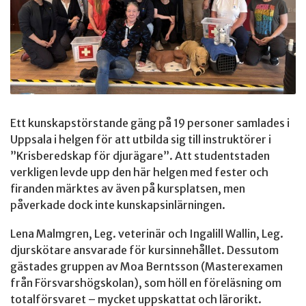
Ett kunskapstörstande gäng på 19 personer samlades i
Uppsala i helgen för att utbilda sig till instruktörer i
”Krisberedskap för djurägare”. Att studentstaden
verkligen levde upp den här helgen med fester och
firanden märktes av även på kursplatsen, men
påverkade dock inte kunskapsinlärningen.
Lena Malmgren, Leg. veterinär och Ingalill Wallin, Leg.
djurskötare ansvarade för kursinnehållet. Dessutom
gästades gruppen av Moa Berntsson (Masterexamen
från Försvarshögskolan), som höll en föreläsning om
totalförsvaret – mycket uppskattat och lärorikt.