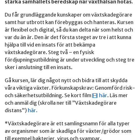
stärka samhällets beredskap när växthälsan hotas.
Du får grundläggande kunskaper om växtskadegörare
samt hur utbrott kan förebyggas och hanteras. Kursen
är flexibel och digital, så du kan delta när som helst och
var du än är. Den är det första steget av tre i att kunna
hjälpa till vid en insats för att bekämpa
växtskadegörare. Steg två – en fysisk
fördjupningsutbildning är under utveckling och steg tre
sker i anslutning till en insats.
Gå kursen, lär dig något nytt och bidra till att skydda
våra viktiga växter. Förkunskapskrav: Genomförd risk-
och säkerhetsutbildning. Se kort film
här
. Läs mer
och anmäl dig (skrolla ner till ”Växtskadegörare
distans”)
här.
*Växtskadegörare är ett samlingsnamn för alla typer
av organismer som är skadliga för växter/grödor som
till exempel bakterier, virus och svampar.