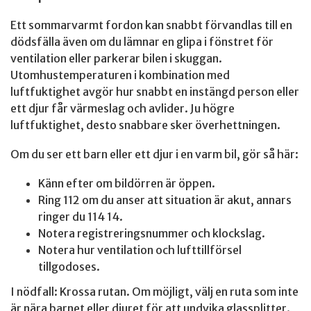
Ett sommarvarmt fordon kan snabbt förvandlas till en
dödsfälla även om du lämnar en glipa i fönstret för
ventilation eller parkerar bilen i skuggan.
Utomhustemperaturen i kombination med
luftfuktighet avgör hur snabbt en instängd person eller
ett djur får värmeslag och avlider. Ju högre
luftfuktighet, desto snabbare sker överhettningen.
Om du ser ett barn eller ett djur i en varm bil, gör så här:
Känn efter om bildörren är öppen.
Ring 112 om du anser att situation är akut, annars
ringer du 114 14.
Notera registreringsnummer och klockslag.
Notera hur ventilation och lufttillförsel
tillgodoses.
I nödfall: Krossa rutan. Om möjligt, välj en ruta som inte
är nära barnet eller djuret för att undvika glassplitter.