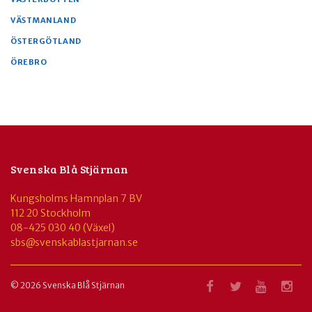
VÄSTMANLAND
ÖSTERGÖTLAND
ÖREBRO
Svenska Blå Stjärnan
Kungsholms Hamnplan 7 BV
112 20 Stockholm
08-425 030 40 (Växel)
sbs@svenskablastjarnan.se
© 2026 Svenska Blå Stjärnan