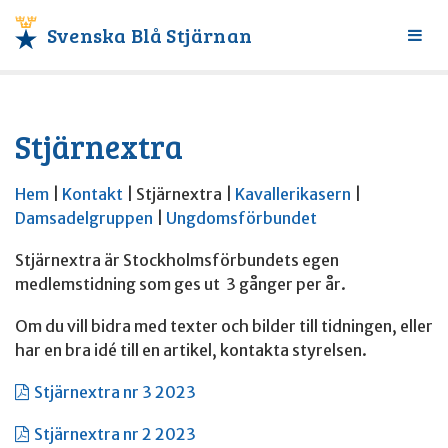
Svenska Blå Stjärnan
Växl
meny
Stjärnextra
Hem
|
Kontakt
| Stjärnextra |
Kavallerikasern
|
Damsadelgruppen
|
Ungdomsförbundet
Stjärnextra är Stockholmsförbundets egen
medlemstidning som ges ut 3 gånger per år.
Om du vill bidra med texter och bilder till tidningen, eller
har en bra idé till en artikel, kontakta styrelsen.
Stjärnextra nr 3 2023
Stjärnextra nr 2 2023