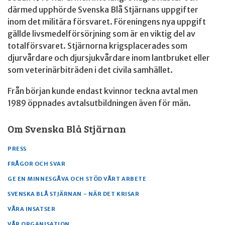
därmed upphörde Svenska Blå Stjärnans uppgifter
inom det militära försvaret. Föreningens nya uppgift
gällde livsmedelförsörjning som är en viktig del av
totalförsvaret. Stjärnorna krigsplacerades som
djurvårdare och djursjukvårdare inom lantbruket eller
som veterinärbiträden i det civila samhället.
Från början kunde endast kvinnor teckna avtal men
1989 öppnades avtalsutbildningen även för män.
Om Svenska Blå Stjärnan
PRESS
FRÅGOR OCH SVAR
GE EN MINNESGÅVA OCH STÖD VÅRT ARBETE
SVENSKA BLÅ STJÄRNAN - NÄR DET KRISAR
VÅRA INSATSER
VÅR ORGANISATION