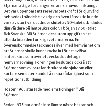
Stjärnan att ge föreningen en annan huvudinriktning.
Det var uppenbart att reservarbetskraft för djurvård
behövdes i händelse av krig och även i fredstid kunde
vara av stort värde. Under slutet av 50-talet utbildades
djurvårdare på lantbruksskolor. I början av 60-talet
fick Svenska Blå Stjärnan dessutom uppgiften att
utbilda biträden för krigsveterinärerna. En
överenskommelse tecknades även med hemvärnet om
att Stjärnor skulle kunna rycka in för att avlösa
lantbrukare som över ett veckoslut deltog i
hemvärnsövning. Föreningen beslutade också att
Stjärnor som avlöste lantbrukare vid sjukdom eller
kortare semester kunde få räkna sådan tjänst som
repetitionsutbildning.
Hösten 1965 startade medlemstidningen ”Blå
Stjärnan”.
Sedan 1975 har armén inte längre några hästar och