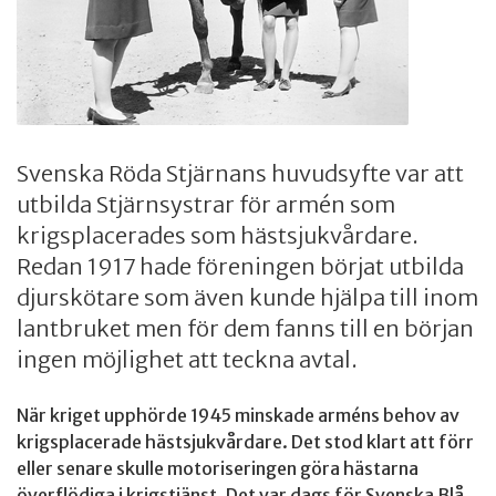
Svenska Röda Stjärnans huvudsyfte var att
utbilda Stjärnsystrar för armén som
krigsplacerades som hästsjukvårdare.
Redan 1917 hade föreningen börjat utbilda
djurskötare som även kunde hjälpa till inom
lantbruket men för dem fanns till en början
ingen möjlighet att teckna avtal.
När kriget upphörde 1945 minskade arméns behov av
krigsplacerade hästsjukvårdare. Det stod klart att förr
eller senare skulle motoriseringen göra hästarna
överflödiga i krigstjänst. Det var dags för Svenska Blå