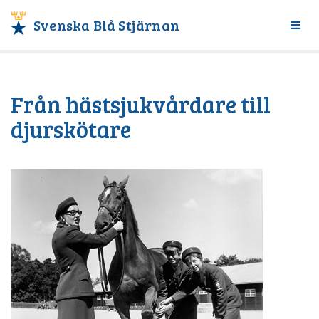
Svenska Blå Stjärnan
Växl
meny
Från hästsjukvårdare till
djurskötare